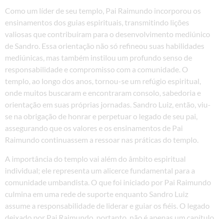
Como um líder de seu templo, Pai Raimundo incorporou os
ensinamentos dos guias espirituais, transmitindo lições
valiosas que contribuíram para o desenvolvimento mediúnico
de Sandro. Essa orientação não só refineou suas habilidades
mediúnicas, mas também instilou um profundo senso de
responsabilidade e compromisso com a comunidade. O
templo, ao longo dos anos, tornou-se um refúgio espiritual,
onde muitos buscaram e encontraram consolo, sabedoria e
orientação em suas próprias jornadas. Sandro Luiz, então, viu-
se na obrigação de honrar e perpetuar o legado de seu pai,
assegurando que os valores e os ensinamentos de Pai
Raimundo continuassem a ressoar nas práticas do templo.
A importância do templo vai além do âmbito espiritual
individual; ele representa um alicerce fundamental para a
comunidade umbandista. O que foi iniciado por Pai Raimundo
culmina em uma rede de suporte enquanto Sandro Luiz
assume a responsabilidade de liderar e guiar os fiéis. O legado
deixado por Pai Raimundo, portanto, não é apenas um capítulo